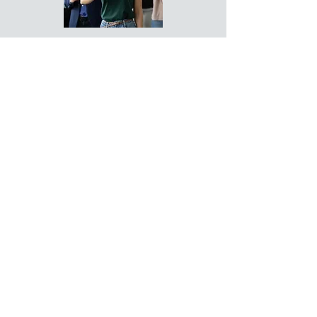
2.
Recommander
occasionnellement
Tout naturellement nous parlons à
notre entourage de ce qui a du sens
pour nous. Si vos connaissances
décident de participer elles-aussi à
notre action en achetant leur forfait
de neutralité, Amplivo vous
récompensera en €uros et en crédit
plastiques CSR pour une licence
annuelle de 10 € seulement.
RECOMMANDER